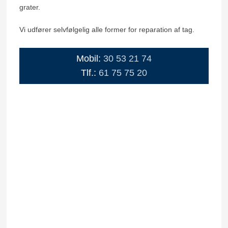
grater.
Vi udfører selvfølgelig alle former for reparation af tag.
​Mobil:
30 53 21 74
Tlf.:
61 75 75 20